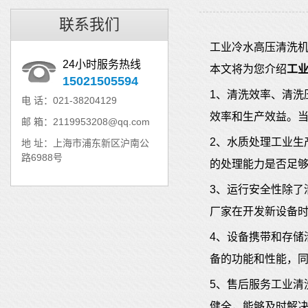
联系我们
工业
冷水高压清洗
24小时服务热线
本文将为您介绍
工
15021505594
1、清洗效率、清
电 话：021-38204129
效率和生产效益。
邮 箱：2119953208@qq.com
2、水质处理工业
地 址：上海市浦东新区沪南公
路6988号
的处理能力是否足
3、运行安全性除
厂家在开发新设备
4、设备携带和存
备的功能和性能，
5、售后服务工业
健全，能够及时解